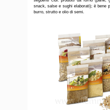
seguenti cibi: prodotti da forno (pane, gri
snack, salse e sughi elaborati); è bene pr
burro, strutto e olio di semi.