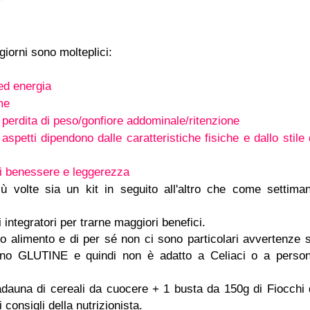
giorni sono molteplici:
ed energia
me
perdita di peso/gonfiore addominale/ritenzione
i aspetti dipendono dalle caratteristiche fisiche e dallo stile 
i benessere e leggerezza
più volte sia un kit in seguito all'altro che come settima
 integratori per trarne maggiori benefici.
io alimento e di per sé non ci sono particolari avvertenze 
ngono GLUTINE e quindi non è adatto a Celiaci o a perso
adauna di cereali da cuocere + 1 busta da 150g di Fiocchi 
 consigli della nutrizionista.