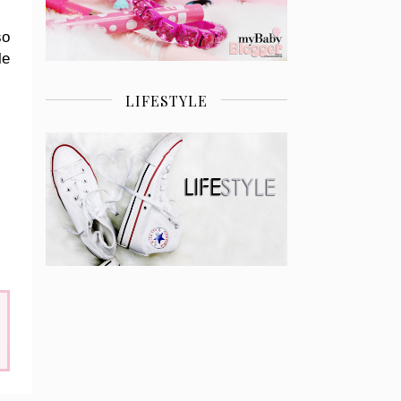
so
le
LIFESTYLE