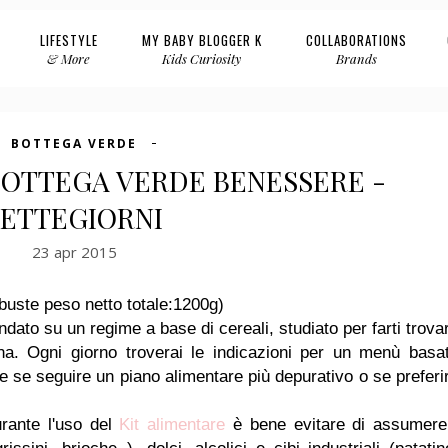
LIFESTYLE
MY BABY BLOGGER K
COLLABORATIONS
& More
Kids Curiosity
Brands
BOTTEGA VERDE
 BOTTEGA VERDE BENESSERE -
SETTEGIORNI
23 apr 2015
8 buste peso netto totale:1200g)
ato su un regime a base di cereali, studiato per farti trova
a. Ogni giorno troverai le indicazioni per un menù basa
ere se seguire un piano alimentare più depurativo o se preferi
urante l'uso del
Kit alimentare
è bene evitare di assumere