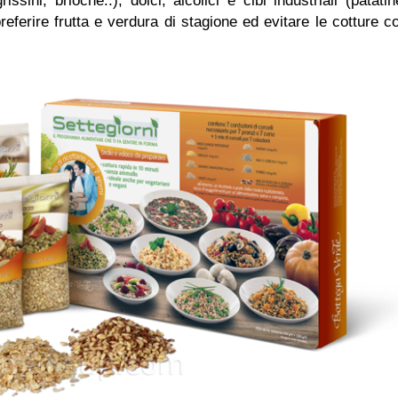
ssini, brioche..), dolci, alcolici e cibi industriali (patatin
eferire frutta e verdura di stagione ed evitare le cotture c