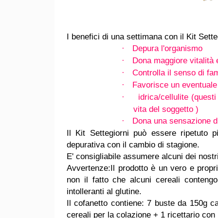
I benefici di una settimana con il Kit Sette
Depura l'organismo
·
Dona maggiore vitalità 
·
Controlla il senso di fa
·
Favorisce un eventuale 
·
idrica/cellulite (quest
·
vita del soggetto )
Dona una sensazione d
·
Il Kit Settegiorni può essere ripetuto 
depurativa con il cambio di stagione.
E' consigliabile assumere alcuni dei nostri
Avvertenze:Il prodotto è un vero e propr
non il fatto che alcuni cereali conte
intolleranti al glutine.
Il cofanetto contiene: 7 buste da 150g c
cereali per la colazione + 1 ricettario con i