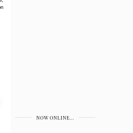
e,
on
NOW ONLINE...