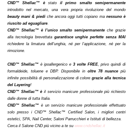
CND™ Shellac™
è
stato
il primo smalto semipermanente
introdotto nel mercato, una vera propria rivoluzione del mondo
beauty mani & piedi
che ancora oggi tutti copiano ma
nessuno è
riuscito ad eguagliare
.
CND™ Shellac™ è l’unico smalto semipermanente
che grazie
alla tecnologia brevettata
garantisce unghie perfette senza MAI
richiedere la limatura dell’unghia, né per l’applicazione, né per la
rimozione.
CND™ Shellac™
è ipoallergenico e
3 volte FREE
, privo quindi di
formaldeide, toluene e DBP. Disponibile in
oltre 78 nuance
più
infinite possibilità di personalizzazione di colore
grazie alla tecnica
del Layering
!
CND™ Shellac™ è
il servizio manicure professionale più richiesto
dalle donne di tutta Italia.
CND™ Shellac™
è un servizio manicure professionale effettuato
solo presso i CND™ Shellac™ Certified Salon, i migliori centri
estetici, SPA, Nail Center, Saloni Parrucchieri e Istituti di bellezza.
Cerca il Salone CND più vicino a te su
www.cndshellac.it