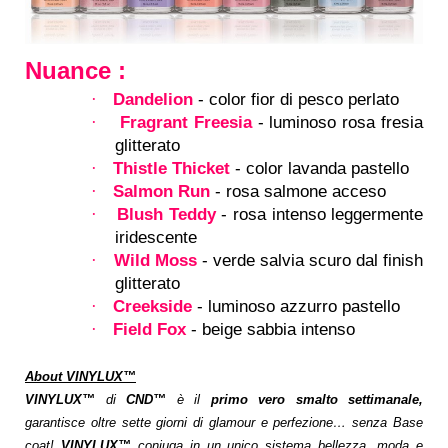
Nuance :
Dandelion
- color fior di pesco perlato
·
Fragrant Freesia
- luminoso rosa fresia
·
glitterato
Thistle Thicket
- color lavanda pastello
·
Salmon Run
- rosa salmone acceso
·
Blush Teddy
- rosa intenso leggermente
·
iridescente
Wild Moss
- verde salvia scuro dal finish
·
glitterato
Creekside
- luminoso azzurro pastello
·
Field Fox
- beige sabbia intenso
·
About VINYLUX™
VINYLUX™
di
CND™
è il
primo vero smalto settimanale,
garantisce oltre sette giorni di glamour e perfezione… senza Base
coat!
VINYLUX™
coniuga in un unico sistema bellezza, moda e