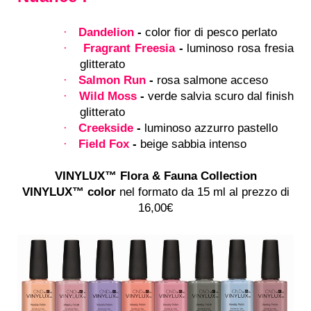
Dandelion
-
color fior di pesco perlato
·
Fragrant Freesia
-
luminoso rosa fresia
·
glitterato
Salmon Run
-
rosa salmone acceso
·
Wild Moss
-
verde salvia scuro dal finish
·
glitterato
Creekside
-
luminoso azzurro pastello
·
Field Fox
-
beige sabbia intenso
·
VINYLUX™ Flora & Fauna Collection
VINYLUX™ color
nel formato da 15 ml al prezzo di
16,00€