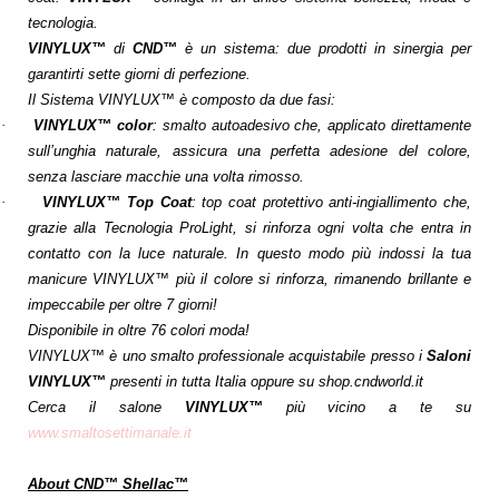
tecnologia.
VINYLUX™
di
CND™
è un sistema: due prodotti in sinergia per
garantirti sette giorni di perfezione.
Il Sistema VINYLUX™ è composto da due fasi:
·
VINYLUX™ color
: smalto autoadesivo che, applicato direttamente
sull’unghia naturale, assicura una perfetta adesione del colore,
senza lasciare macchie una volta rimosso.
·
VINYLUX™ Top Coat
: top coat protettivo anti-ingiallimento che,
grazie alla Tecnologia ProLight, si rinforza ogni volta che entra in
contatto con la luce naturale. In questo modo più indossi la tua
manicure VINYLUX™ più il colore si rinforza, rimanendo brillante e
impeccabile per oltre 7 giorni!
Disponibile in oltre 76 colori moda!
VINYLUX™ è uno smalto professionale acquistabile presso i
Saloni
VINYLUX™
presenti in tutta Italia oppure su shop.cndworld.it
Cerca il salone
VINYLUX™
più vicino a te su
www.smaltosettimanale.it
About CND™ Shellac™