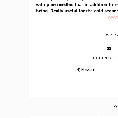
with pine needles that in addition to r
being.
Really useful for the cold seas
www.
BY
DIE
IN
AUTUNNO IN
Newer
Y