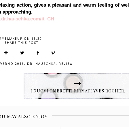
elaxing action, gives a pleasant and warm feeling of wel
on approaching.
dr.hauschka.com/it_CH
MMEMAKEUP
ON
15:30
SHARE THIS POST
VERNO 2016
,
DR. HAUSCHKA
,
REVIEW
I NUOVI OMBRETTI FIRMATI YVES ROCHER.
OU MAY ALSO ENJOY