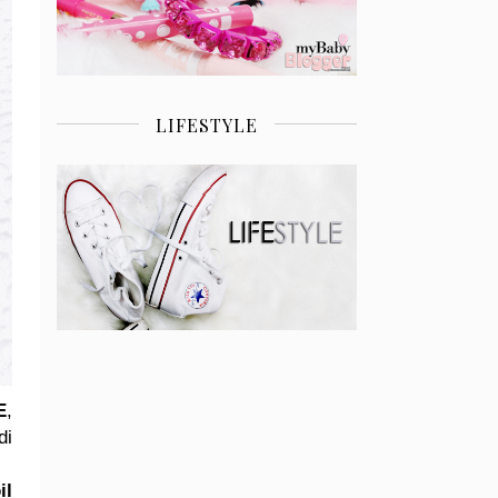
LIFESTYLE
E
,
di
il