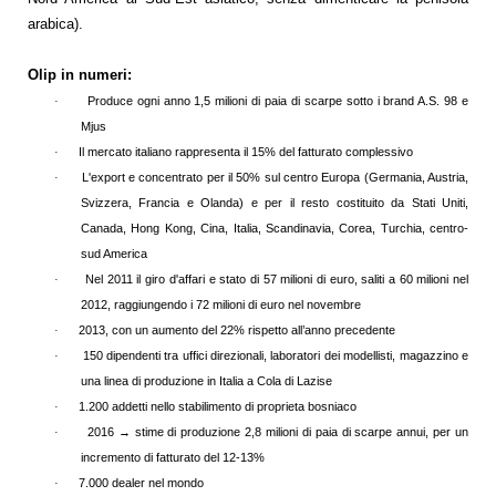
arabica).
Olip in numeri:
Produce ogni anno 1,5 milioni di paia di scarpe sotto i brand A.S. 98 e
·
Mjus
Il mercato italiano rappresenta il 15% del fatturato complessivo
·
L'export e concentrato per il 50% sul centro Europa (Germania, Austria,
·
Svizzera, Francia e Olanda) e per il resto costituito da Stati Uniti,
Canada, Hong Kong, Cina, Italia, Scandinavia, Corea, Turchia, centro-
sud America
Nel 2011 il giro d'affari e stato di 57 milioni di euro, saliti a 60 milioni nel
·
2012, raggiungendo i 72 milioni di euro nel novembre
2013, con un aumento del 22% rispetto all’anno precedente
·
150 dipendenti tra uffici direzionali, laboratori dei modellisti, magazzino e
·
una linea di produzione in Italia a Cola di Lazise
1.200 addetti nello stabilimento di proprieta bosniaco
·
2016
→
stime di produzione 2,8 milioni di paia di scarpe annui, per un
·
incremento di fatturato del 12-13%
7.000 dealer nel mondo
·