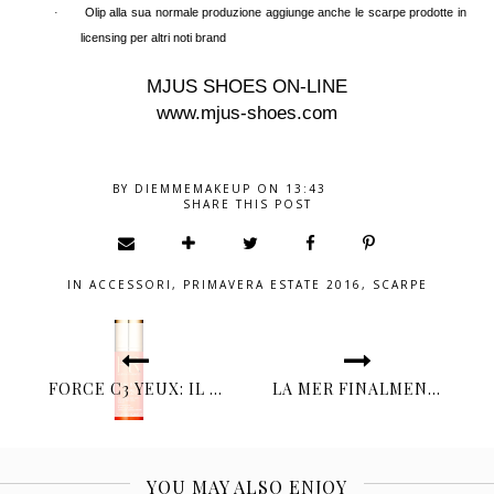
Olip alla sua normale produzione aggiunge anche le scarpe prodotte in
·
licensing per altri noti brand
MJUS SHOES ON-LINE
www.mjus-shoes.com
BY
DIEMMEMAKEUP
ON
13:43
SHARE THIS POST
IN
ACCESSORI
,
PRIMAVERA ESTATE 2016
,
SCARPE
FORCE C3 YEUX: IL PRIMO TRATTAMENTO/MASCHERA CONTORNO OCCHI HR.
LA MER FINALMENTE PROPONE LA NUOVA CLEASING MICELLAR WATER.
YOU MAY ALSO ENJOY