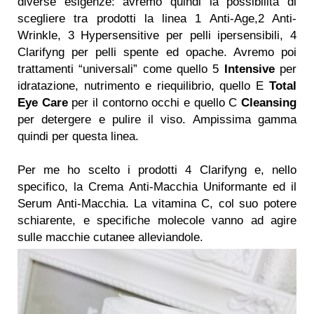
diverse esigenze: avremo quindi la possibilità di
scegliere tra prodotti la linea 1 Anti-Age,2 Anti-
Wrinkle, 3 Hypersensitive per pelli ipersensibili, 4
Clarifyng per pelli spente ed opache. Avremo poi
trattamenti “universali” come quello 5
Intensive
per
idratazione, nutrimento e riequilibrio, quello E
Total
Eye Care
per il contorno occhi e quello C
Cleansing
per detergere e pulire il viso. Ampissima gamma
quindi per questa linea.
Per me ho scelto i prodotti 4 Clarifyng e, nello
specifico, la Crema Anti-Macchia Uniformante ed il
Serum Anti-Macchia. La vitamina C, col suo potere
schiarente, e specifiche molecole vanno ad agire
sulle macchie cutanee alleviandole.