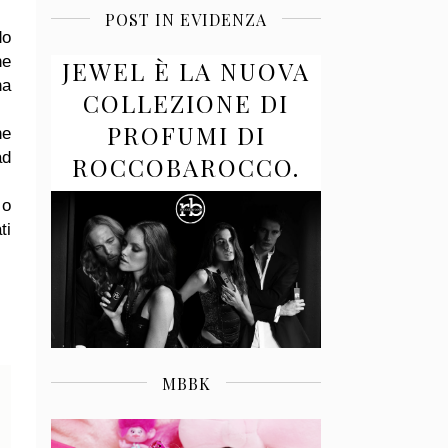
POST IN EVIDENZA
do
ne
JEWEL È LA NUOVA
na
COLLEZIONE DI
PROFUMI DI
ne
ad
ROCCOBAROCCO.
 o
ti
MBBK