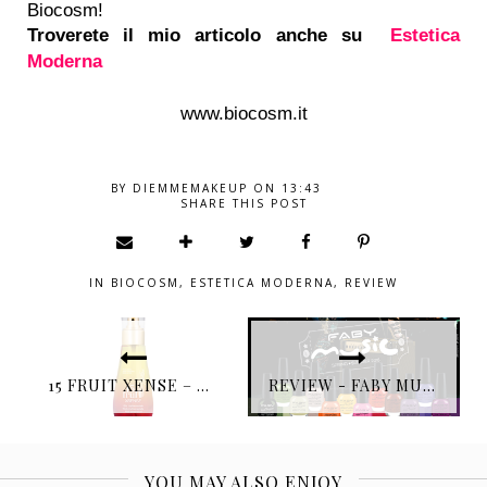
Biocosm!
Troverete il mio articolo anche su
Estetica
Moderna
www.biocosm.it
BY
DIEMMEMAKEUP
ON
13:43
SHARE THIS POST
IN
BIOCOSM
,
ESTETICA MODERNA
,
REVIEW
15 FRUIT XENSE – OLIO MULTISENSORIALE
REVIEW - FABY MUSIC, COME KANDINSKY, RACCONTA CON LE SUE TONALITÀ
YOU MAY ALSO ENJOY