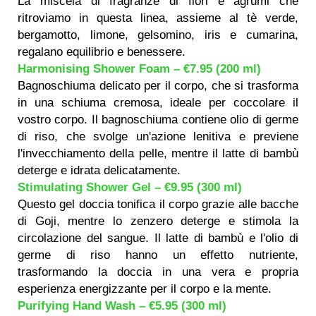
La miscela di fragranze di fiori e agrumi che
ritroviamo in questa linea, assieme al tè verde,
bergamotto, limone, gelsomino, iris e cumarina,
regalano equilibrio e benessere.
Harmonising Shower Foam – €7.95 (200 ml)
Bagnoschiuma delicato per il corpo, che si trasforma
in una schiuma cremosa, ideale per coccolare il
vostro corpo. Il bagnoschiuma contiene olio di germe
di riso, che svolge un'azione lenitiva e previene
l'invecchiamento della pelle, mentre il latte di bambù
deterge e idrata delicatamente.
Stimulating Shower Gel – €9.95 (300 ml)
Questo gel doccia tonifica il corpo grazie alle bacche
di Goji, mentre lo zenzero deterge e stimola la
circolazione del sangue. Il latte di bambù e l'olio di
germe di riso hanno un effetto nutriente,
trasformando la doccia in una vera e propria
esperienza energizzante per il corpo e la mente.
Purifying Hand Wash – €5.95 (300 ml)