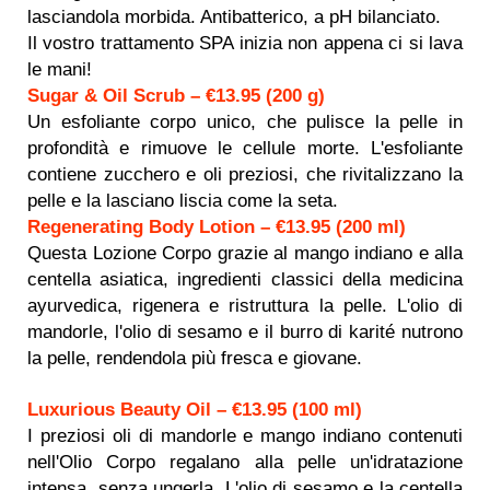
lasciandola morbida. Antibatterico, a pH bilanciato.
Il vostro trattamento SPA inizia non appena ci si lava
le mani!
Sugar & Oil Scrub – €13.95 (200 g)
Un esfoliante corpo unico, che pulisce la pelle in
profondità e rimuove le cellule morte. L'esfoliante
contiene zucchero e oli preziosi, che rivitalizzano la
pelle e la lasciano liscia come la seta.
Regenerating Body Lotion – €13.95 (200 ml)
Questa Lozione Corpo grazie al mango indiano e alla
centella asiatica, ingredienti classici della medicina
ayurvedica, rigenera e ristruttura la pelle. L'olio di
mandorle, l'olio di sesamo e il burro di karité nutrono
la pelle, rendendola più fresca e giovane.
Luxurious Beauty Oil – €13.95 (100 ml)
I preziosi oli di mandorle e mango indiano contenuti
nell'Olio Corpo regalano alla pelle un'idratazione
intensa, senza ungerla. L'olio di sesamo e la centella