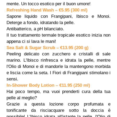
mente. Un tocco esotico per il buon umore!
Refreshing Hand Wash – €5.95 (300 ml)
Sapone liquido con Frangipani, Ibisco e Monoi.
Deterge a fondo, idratando la pelle.
Antibatterico, a pH bilanciato.
Il tuo trattamento termale tropicale esotico inizia non
appena ci si lava le mani!
Sea Salt & Sugar Scrub – €13.95 (200 g)
Peeling delicato con zucchero e cristalli di sale
marino. L'Ibisco rinfresca e idrata la pelle, mentre
l'Olio di Monoi e di mandorle la mantengono morbida
e liscia come la seta. I Fiori di Frangipani stimolano i
sensi.
In-Shower Body Lotion – €11.95 (250 ml)
Hai poco tempo, ma vuoi prenderti cura della tua
pelle al meglio?
Grazie a questa lozione corpo profumata e
tonificante da risciacquare sotto la doccia è
possibile! L'Ibisco idrata all'istante la pelle, l'Olio di