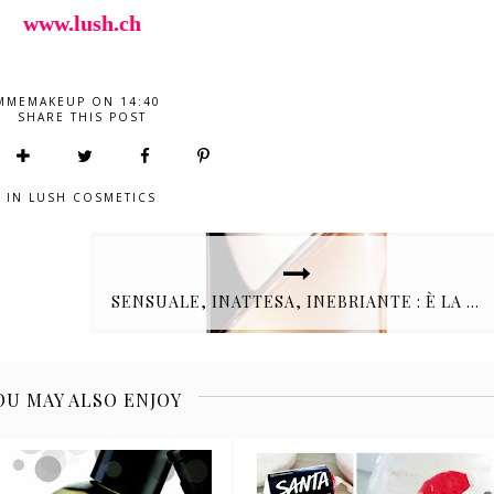
www.lush.ch
MMEMAKEUP
ON
14:40
SHARE THIS POST
IN
LUSH COSMETICS
SENSUALE, INATTESA, INEBRIANTE : È LA NUOVA FRAGRANZA CALVIN KLEIN REVEAL
OU MAY ALSO ENJOY