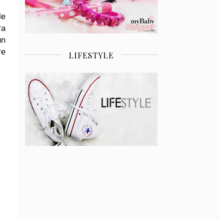
le
ra
un
re
LIFESTYLE