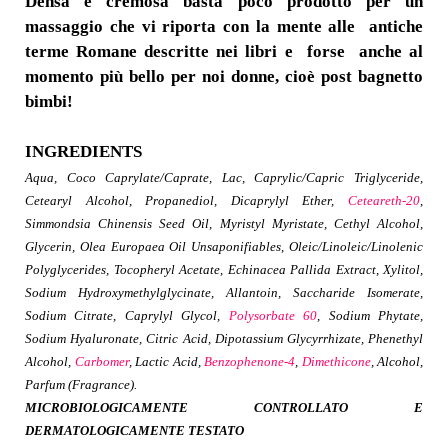
Densa e cremosa basta poco prodotto per un
massaggio che vi riporta con la mente alle antiche
terme Romane descritte nei libri e forse anche al
momento più bello per noi donne, cioè post bagnetto
bimbi!
INGREDIENTS
Aqua, Coco Caprylate/Caprate, Lac, Caprylic/Capric Triglyceride,
Cetearyl Alcohol, Propanediol, Dicaprylyl Ether,
Ceteareth-20
,
Simmondsia Chinensis Seed Oil, Myristyl Myristate, Cethyl Alcohol,
Glycerin, Olea Europaea Oil Unsaponifiables, Oleic/Linoleic/Linolenic
Polyglycerides, Tocopheryl Acetate, Echinacea Pallida Extract, Xylitol,
Sodium Hydroxymethylglycinate, Allantoin, Saccharide Isomerate,
Sodium Citrate, Caprylyl Glycol,
Polysorbate 60
, Sodium Phytate,
Sodium Hyaluronate, Citric Acid, Dipotassium Glycyrrhizate, Phenethyl
Alcohol,
Carbomer
, Lactic Acid,
Benzophenone-4
,
Dimethicone
, Alcohol,
Parfum (Fragrance).
MICROBIOLOGICAMENTE CONTROLLATO E
DERMATOLOGICAMENTE TESTATO