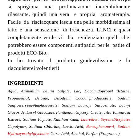
si sprigiona una profumazione incredibilmente
rilassante, quindi una vera e propria aromaterapia.
Facile da risciacquare lascia una pelle morbidissima al
tatto e una sensazione di freschezza. L’INCI e quasi
completamente verde vi ho evidenziato quelli che
potrebbero essere componenti antipatici per le patite di
prodotti ECO-Bio.
Io ho trovato il prodotto gradevolissimo e lo
riacquisterei volentieri!
INGREDIENTI
Aqua, Ammonium Lauryl Sulfate, Lac, Cocamidopropyl Betaine,
Propanediol, Betaine, Disodium Cocoamphodiacetate, Sodium
Sunflowerseed-Amphoacetate, Sodium Lauroyl Sarcosinate, Lauryl
Glucoside, Decyl Glucoside, Panthenol, Glyceryl Oleate, Tilia Tomentosa
Extract, Sodium Phytate, Xanthan Gum,
Laureth-3
,
Styrene/Acrylates
Copolymer, Sodium Chloride, Lactic Acid,
Benzophenone-4
,
Sodium
Hydroxymethylglycinate
, Citric Acid, Alcohol, Parfum (Fragrance).