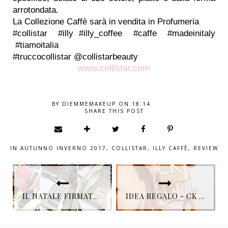
arrotondata.
La Collezione Caffè sarà in vendita in Profumeria
#collistar
#illy #illy_coffee
#caffe
#madeinitaly
#tiamoitalia
#truccocollistar @collistarbeauty
www.collistar.com
BY
DIEMMEMAKEUP
ON
18:14
SHARE THIS POST
IN
AUTUNNO INVERNO 2017
,
COLLISTAR
,
ILLY CAFFÈ
,
REVIEW
IL NATALE FIRMATO ESTÉE LAUDER
IDEA REGALO - CK ONE GOLD #CKONE