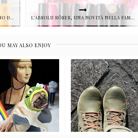
FINALMENTE ANCHE IN SVIZZERA SONO DISPONIBILI I PRODOTTI HARNN.
L'ABSOLU RÔSES, UNA NOVITÀ NELLA FAMIGLIA LANCÔME.
OU MAY ALSO ENJOY