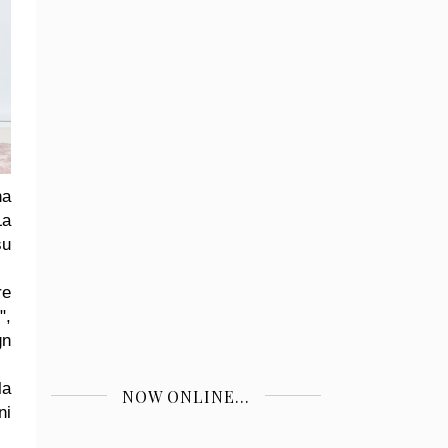
na
La
su
re
",
gn
la
NOW ONLINE...
ni