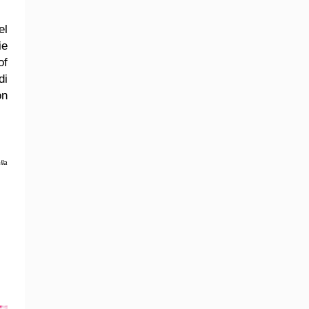
el
ie
of
di
on
lla