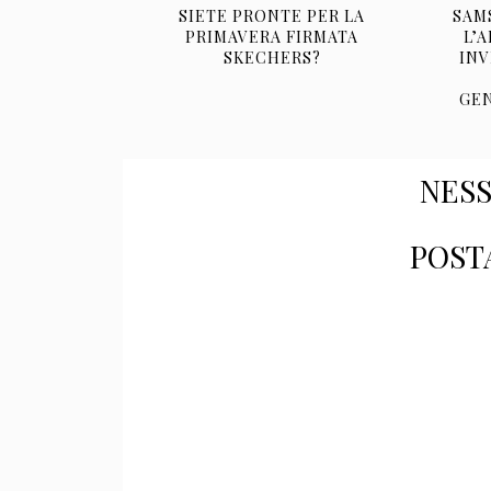
SIETE PRONTE PER LA
SAM
PRIMAVERA FIRMATA
L’A
SKECHERS?
INV
GE
NES
POST