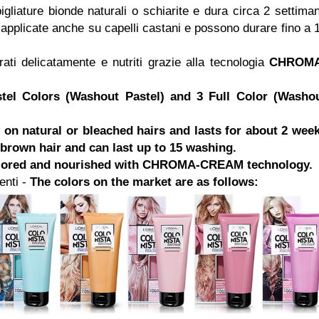
gliature bionde naturali o schiarite e dura circa 2 settima
pplicate anche su capelli castani e possono durare fino a 
rati delicatamente e nutriti grazie alla tecnologia
CHROMA
tel Colors (Washout Pastel) and 3 Full Color (Washo
 on natural or bleached hairs and lasts for about 2 wee
brown hair and can last up to 15 washing.
y colored and nourished with CHROMA-CREAM technology.
enti -
The colors on the market are as follows: