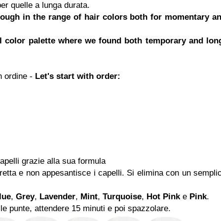
er quelle a lunga durata.
rough in the range of hair colors both for momentary a
ull color palette where we found both temporary and lon
 ordine -
Let's start with order:
pelli grazie alla sua formula
retta e non appesantisce i capelli. Si elimina con un sempli
lue
,
Grey
,
Lavender
,
Mint
,
Turquoise
,
Hot Pink
e
Pink
.
le punte, attendere 15 minuti e poi spazzolare.