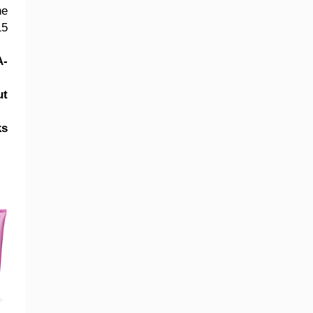
ne
15
-
ut
ks