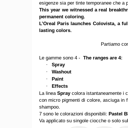
esigenze sia per tinte temporanee che a p
This year we witnessed a real breakth
permanent coloring.
L’Oreal Paris launches Colovista, a f
lasting colors.
Partiamo con
Le gamme sono 4 -
The ranges are 4:
Spray
·
Washout
·
Paint
·
Effects
·
La linea
Spray
colora istantaneamente i ca
con micro pigmenti di colore, asciuga in f
shampoo.
7 sono le colorazioni disponibili:
Pastel B
Va applicato su singole ciocche o solo sul