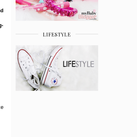
nd
g-
LIFESTYLE
ce