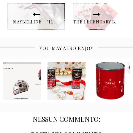
MAYBELLINE - “IL TRUCCO È TIRARE FUORI I SOGNI DAL CASSETTO” #ALLYOUCANDREAM
THE LEGENDARY BEAUTY-SERUM IN A LIMITED RED-EDITION BY ESTEE LAUDER
YOU MAY ALSO ENJOY
NESSUN COMMENTO: