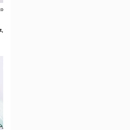
to
t,