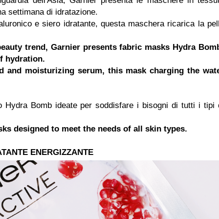
anguardia dell'Asia, Garnier presenta le maschere in tessu
a settimana di idratazione.
 ialuronico e siero idratante, questa maschera ricarica la pel
beauty trend, Garnier presents fabric masks Hydra Bom
f hydration.
cid and moisturizing serum, this mask charging the wat
ydra Bomb ideate per soddisfare i bisogni di tutti i tipi 
sks designed to meet the needs of all skin types.
RATANTE ENERGIZZANTE