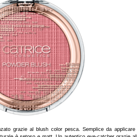
zato grazie al blush color pesca. Semplice da applicare
naturale è setoso e matt. Un autentico eye-catcher grazie al