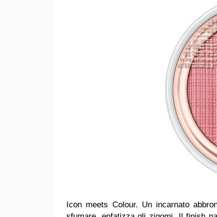
Icon meets Colour. Un incarnato abbron
sfumare, enfatizza gli zigomi. Il finish 