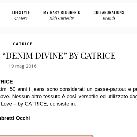
LIFESTYLE
MY BABY BLOGGER K
COLLABORATIONS
& More
Kids Curiosity
Brands
CATRICE
 “DENIM DIVINE” BY CATRICE
19 mag 2016
TRICE
ltimi 50 anni i jeans sono considerati un passe-partout e p
ve. Nessun altro tessuto è così versatile ed utilizzato dag
im Love – by CATRICE, consiste in:
bretti Occhi