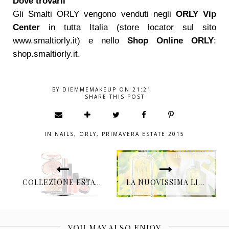
Dove trovarli
Gli Smalti ORLY vengono venduti negli
ORLY Vip
Center
in tutta Italia (store locator sul sito
www.smaltiorly.it
) e nello
Shop Online ORLY
:
shop.smaltiorly.it.
BY
DIEMMEMAKEUP
ON
21:21
SHARE THIS POST
IN
NAILS
,
ORLY
,
PRIMAVERA ESTATE 2015
COLLEZIONE ESTATE 2015 “HERE COMES THE SUN” BY #ARTDECO
LA NUOVISSIMA LINEA VERVEIN AGRUMES BY L’OCCITANE EN PROVENCE
YOU MAY ALSO ENJOY