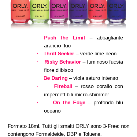
Push the Limit
– abbagliante
arancio fluo
Thrill Seeker
– verde lime neon
·
Risky Behavior
– luminoso fucsia
·
fiore d’ibisco
Be Daring
– viola saturo intenso
·
Fireball
– rosso corallo con
·
impercettibili micro-shimmer
On the Edge
– profondo blu
·
oceano
Formato 18ml. Tutti gli smalti ORLY sono 3-Free: non
contengono Formaldeide, DBP e Toluene.