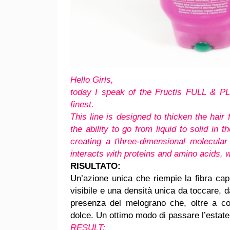
Hello Girls,
today I speak of the Fructis FULL & PLU
finest.
This line is designed to thicken the hair
the ability to go from liquid to solid in 
creating a t\hree-dimensional molecular
interacts with proteins and amino acids, w
RISULTATO:
Un’azione unica che riempie la fibra cap
visibile e una densità unica da toccare, da
presenza del melograno che, oltre a conf
dolce. Un ottimo modo di passare l’estat
RESULT: