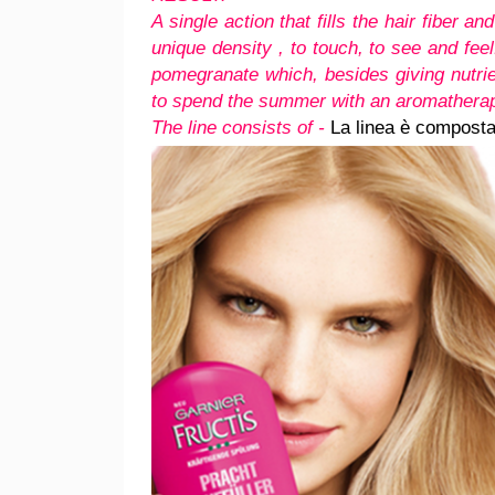
A single action that fills the hair fiber 
unique density , to touch, to see and feel
pomegranate which, besides giving nutri
to spend the summer with an aromatherap
The line consists of -
La linea è composta