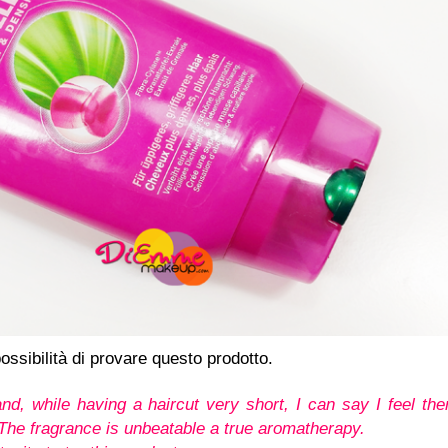
ossibilità di provare questo prodotto.
nd, while having a haircut very short, I can say I feel th
 The fragrance is unbeatable a true aromatherapy.