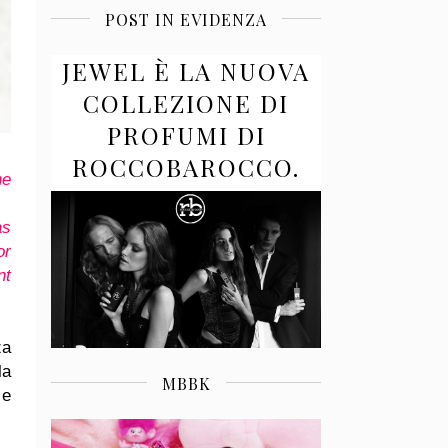
POST IN EVIDENZA
JEWEL È LA NUOVA
COLLEZIONE DI
PROFUMI DI
ROCCOBAROCCO.
he
as
or
nt
za
la
MBBK
 e