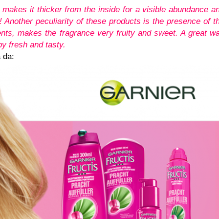
and makes it thicker from the inside for a visible abundance a
! Another peculiarity of these products is the presence of t
ents, makes the fragrance very fruity and sweet. A great w
y fresh and tasty.
 da:
·