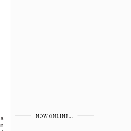
NOW ONLINE...
ia
un