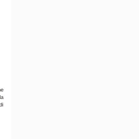
he
da
di