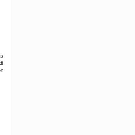
us
di
on