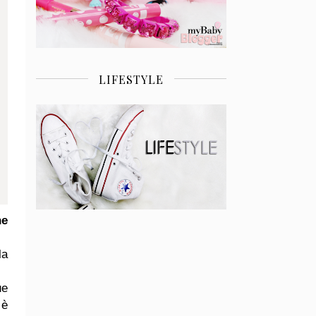
LIFESTYLE
he
la
ue
 è