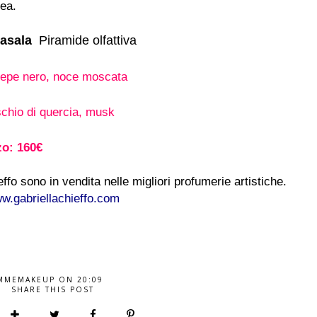
uea.
asala
Piramide olfattiva
, pepe nero, noce moscata
chio di quercia, musk
zo: 160€
ffo sono in vendita nelle migliori profumerie artistiche.
w.gabriellachieffo.com
MMEMAKEUP
ON
20:09
SHARE THIS POST