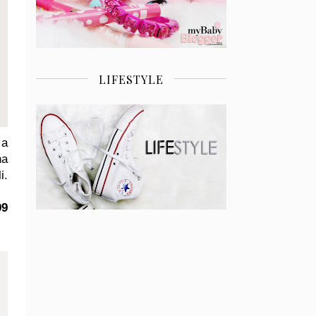
LIFESTYLE
 a
na
i.
99