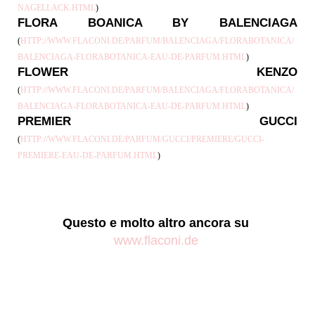
NAGELLACK.HTML
)
FLORA BOANICA BY BALENCIAGA
(
HTTP://WWW.FLACONI.DE/PARFUM/BALENCIAGA/FLORABOTANICA/
BALENCIAGA-FLORABOTANICA-EAU-DE-PARFUM.HTML
)
FLOWER KENZO
(
HTTP://WWW.FLACONI.DE/PARFUM/BALENCIAGA/FLORABOTANICA/
BALENCIAGA-FLORABOTANICA-EAU-DE-PARFUM.HTML
)
PREMIER GUCCI
(
HTTP://WWW.FLACONI.DE/PARFUM/GUCCI/PREMIERE/GUCCI-
PREMIERE-EAU-DE-PARFUM.HTML
)
Questo e molto altro ancora su
www.flaconi.de