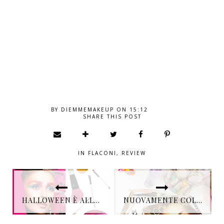
BY
DIEMMEMAKEUP
ON
15:12
SHARE THIS POST
IN
FLACONI
,
REVIEW
HALLOWEEN È ALLE PORTE E UBU CONSIGLIA UN MAKE UP DA URLO....
NUOVAMENTE COLLISTAR, NUOVAMENTE BELLEZZA ITALIANA - REVIEW