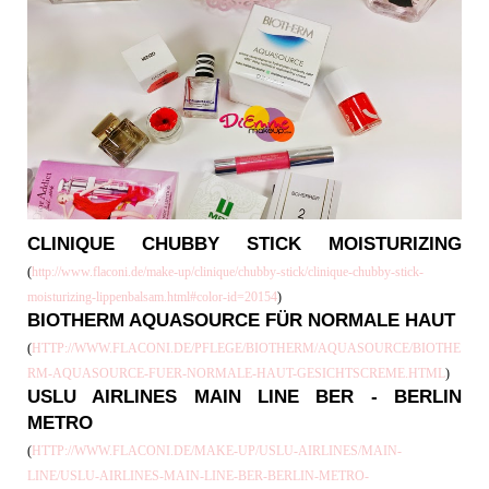
CLINIQUE
CHUBBY STICK MOISTURIZING
(
http://www.flaconi.de/make-up/clinique/chubby-stick/clinique-chubby-stick-
moisturizing-lippenbalsam.html#color-id=20154
)
BIOTHERM
AQUASOURCE FÜR NORMALE HAUT
(
HTTP://WWW.FLACONI.DE/PFLEGE/BIOTHERM/AQUASOURCE/BIOTHE
RM-AQUASOURCE-FUER-NORMALE-HAUT-GESICHTSCREME.HTML
)
USLU AIRLINES
MAIN LINE BER - BERLIN
METRO
(
HTTP://WWW.FLACONI.DE/MAKE-UP/USLU-AIRLINES/MAIN-
LINE/USLU-AIRLINES-MAIN-LINE-BER-BERLIN-METRO-