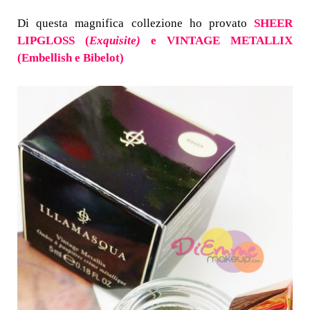
Di questa magnifica collezione ho provato
SHEER
LIPGLOSS (
Exquisite)
e VINTAGE METALLIX
(
Embellish
e
Bibelot
)