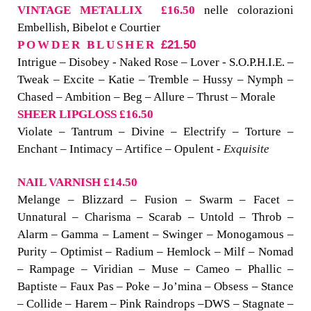
VINTAGE METALLIX £16.50
nelle colorazioni
Embellish
,
Bibelot
e
Courtier
£21.50
POWDER BLUSHER
Intrigue – Disobey - Naked Rose – Lover - S.O.P.H.I.E. –
Tweak – Excite – Katie – Tremble – Hussy – Nymph –
Chased – Ambition – Beg – Allure – Thrust – Morale
SHEER LIPGLOSS £16.50
Violate – Tantrum – Divine – Electrify – Torture –
Enchant – Intimacy – Artifice – Opulent -
Exquisite
NAIL VARNISH £14.50
Melange – Blizzard – Fusion – Swarm – Facet –
Unnatural – Charisma – Scarab – Untold – Throb –
Alarm – Gamma – Lament – Swinger – Monogamous –
Purity – Optimist – Radium – Hemlock – Milf – Nomad
– Rampage – Viridian – Muse – Cameo – Phallic –
Baptiste – Faux Pas – Poke – Jo’mina – Obsess – Stance
– Collide – Harem – Pink Raindrops –DWS – Stagnate –