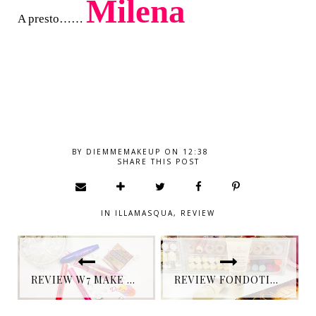
Milena
A presto……
BY
DIEMMEMAKEUP
ON
12:38
SHARE THIS POST
IN
ILLAMASQUA
,
REVIEW
REVIEW W7 MAKE UP COSMETICS
REVIEW FONDOTINTA E CORRETTORE DUO PERFEZIONE TOTALE COLLISTAR