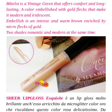
Bibelot is a Vintage Green that offers comfort and long-
lasting. A color embellished with gold flecks that make
it modern and iridescent.
Embellish is an intense and warm brown enriched by
micro flecks of gold.
Two shades romantic and modern at the same time.
SHEER LIPGLOSS
Exquisite
è un lip gloss molto
brillante anch’esso arricchito da microglitter color oro
che riscaldano questo color rosa delicatissimo. Da