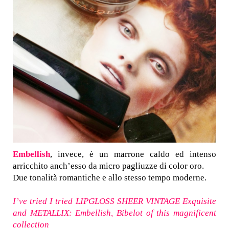
Embellish
, invece, è un marrone caldo ed intenso
arricchito anch’esso da micro pagliuzze di color oro.
Due tonalità romantiche e allo stesso tempo moderne.
I’ve tried I tried LIPGLOSS SHEER VINTAGE Exquisite
and METALLIX: Embellish, Bibelot of this magnificent
collection