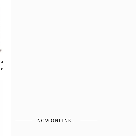
ta
re
NOW ONLINE...