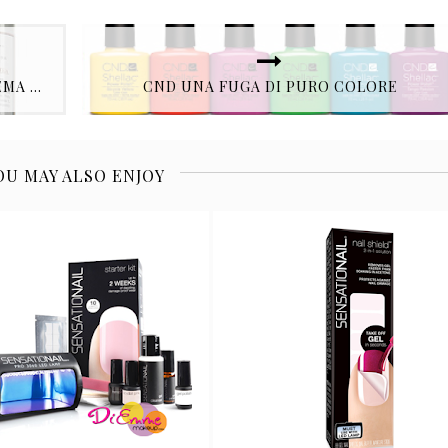
LINEA VETIVER & BLACK TEA E LA CREMA MICRO BLUR SKIN PERFECTOR BY KIEHL'S
CND UNA FUGA DI PURO COLORE
OU MAY ALSO ENJOY