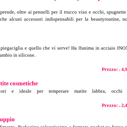
de, oltre ai pennelli per il trucco viso e occhi, spugnette
che alcuni accessori indispensabili per la beautyroutine, n
 piegaciglia e quello che vi serve! Ha l
fanima in acciaio INO
ambio in silicone.
curato!
Prezzo: . 4,
ite cosmetiche
ori e ideale per temperare matite labbra, occhi
Prezzo: . 2,
doppio