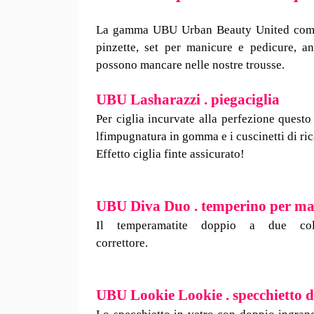
La gamma UBU Urban Beauty United compren
pinzette, set per manicure e pedicure, an
possono mancare nelle nostre trousse.
UBU Lasharazzi . piegaciglia
Per ciglia incurvate alla perfezione questo
l
fimpugnatura in gomma e i cuscinetti di ric
Effetto ciglia finte assi
UBU Diva Duo . temperino per mat
Il temperamatite doppio a due col
correttore.
UBU Lookie Lookie . specchietto 