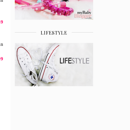
un
49
LIFESTYLE
in
99