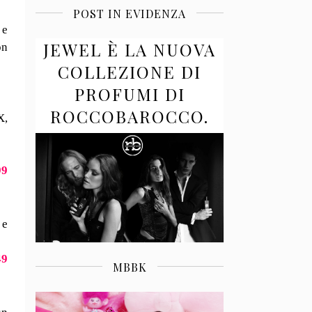
POST IN EVIDENZA
 e
JEWEL È LA NUOVA
on
COLLEZIONE DI
PROFUMI DI
ROCCOBAROCCO.
X,
99
 e
49
MBBK