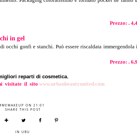
dimento. Packaging coloratissimo e formato pocket ne fanno 
Prezzo: . 4,
hi in gel
 di occhi gonfi e stanchi. Può essere riscaldata immergendola 
Prezzo: . 6,
igliori reparti di cosmetica.
i visitate il sito
www.urbanbeautyunited.com
MMEMAKEUP
ON
21:01
SHARE THIS POST
IN
UBU