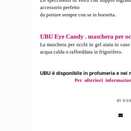
Lo specchietto in vetro con doppio ingran
accessorio perfetto
da portare sempre con se in borsetta.
UBU Eye Candy . maschera per occ
La maschera per occhi in gel aiuta in caso
acqua calda o raffreddata in frigorifero.
UBU è disponibile in profumeria e nei m
Per ulteriori informazion
BY
DIE