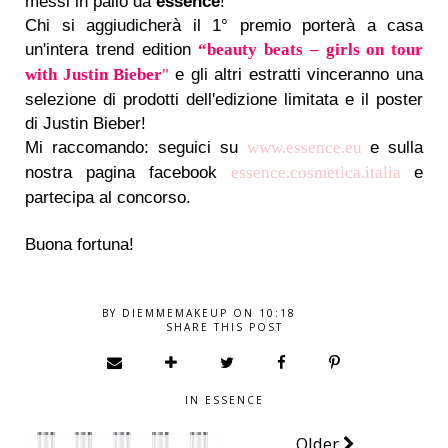
messi in palio da
essence
!
Chi si aggiudicherà il 1° premio porterà a casa
un'intera trend edition
“beauty beats – girls on tour
e gli altri estratti vinceranno una
with Justin Bieber
"
selezione di prodotti dell'edizione limitata e il poster
di Justin Bieber!
Mi raccomando: seguici su
e sulla
www.essence.eu
nostra pagina facebook
e
essence.cosmetica.italia
partecipa al concorso.
Buona fortuna!
BY
DIEMMEMAKEUP
ON
10:18
SHARE THIS POST
IN
ESSENCE
Older