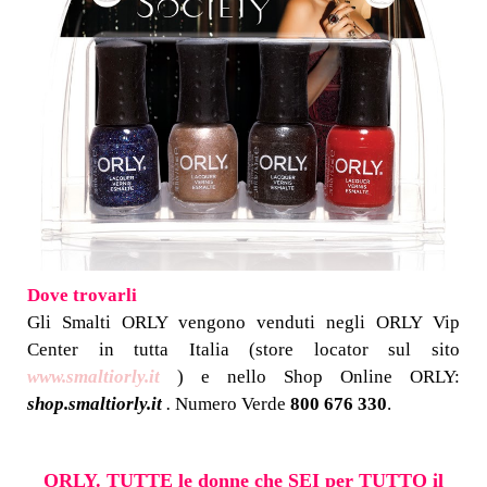
Dove trovarli
Gli Smalti ORLY vengono venduti negli ORLY Vip
Center in tutta Italia (store locator sul sito
www.smaltiorly.it
) e nello Shop Online ORLY:
shop.smaltiorly.it
.
Numero Verde
800 676 330
.
ORLY. TUTTE le donne che SEI per TUTTO il